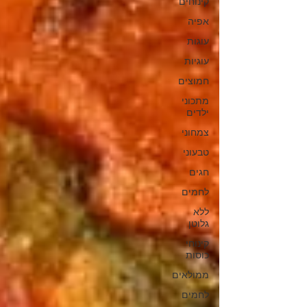
קינוחים
אפיה
עוגות
עוגיות
חמוצים
מתכוני
ילדים
צמחוני
טבעוני
חגים
לחמים
ללא
גלוטן
קינוחי
כוסות
ממולאים
לחמים