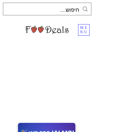
ME
NU