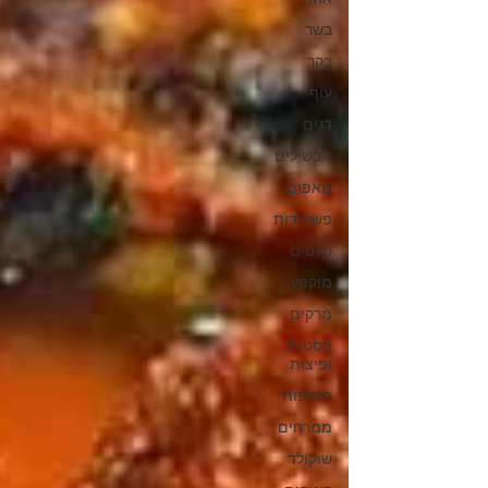
בשר
בקר
עוף
דגים
תבשילים
מאפים
פשטידות
סלטים
מוקפץ
מרקים
פסטות
ופיצות
תוספות
ממרחים
שוקולד