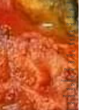
פירות
כללי
חנוכה
פורים
ראש
השנה
וחגי
תשרי
טו
בשבט
פסח
שבועות
יום
העצמאות
ולג
בעומר
לחמניות
חלות