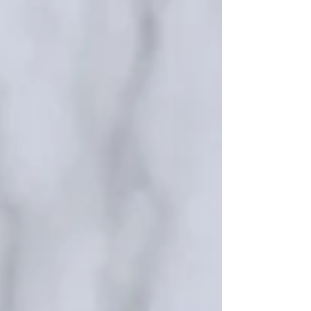
עדין. להוסיף את השמן, לבחוש להוסיף את תערובת
הקמח, ובעדינות לצקת את המים הפושרים. לערבב
בעדינות לצקת לתבנית פיירקס משומנת. להעב