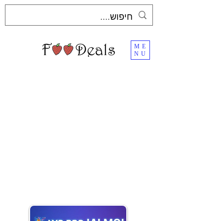
ME
NU