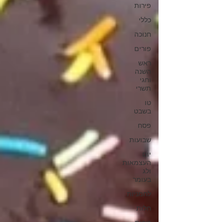
פירות
כללי
חנוכה
פורים
ראש
השנה
וחגי
תשרי
טו
בשבט
פסח
שבועות
יום
העצמאות
ולג
בעומר
לחמניות
חלות