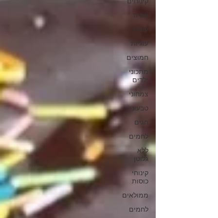
קינוחים
אפיה
עוגות
עוגיות
חמוצים
מתכוני
ילדים
צמחוני
טבעוני
חגים
לחמים
ללא
גלוטן
קינוחי
כוסות
ממולאים
לחמים