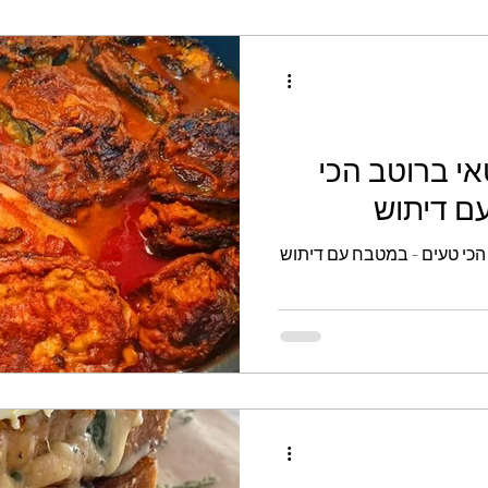
תקרר. בינתיים להקציף
ר, סוכר וניל, גבינה ולאחד
ב לתערובת אחידה. להוסיף
לחלק לשתי קערות באחת
אי ברוטב הכי
ם דיתוש
הכי טעים - במטבח עם דיתוש