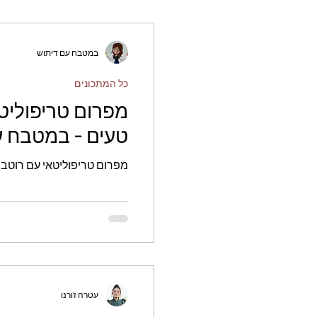
נטורינה במיקרוגל ולהניח לה
במקצף ידני ביצים להוסיף סוכ
היטב להוסיף נטורינה ולערב
במטבח עם דיתוש
קמח, א. אפיה ולאחד הכל. 
להוסיף נוטלה וקקאו ולערבב
כל המתכונים
מפרום טריפוליט
טעים - במטבח ע
מפרום טריפוליטאי עם רוטב 
עטרה ז'ורנו