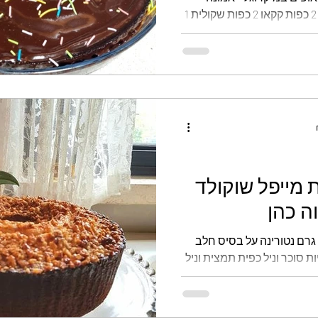
בוארון המצרכים: 1 כוס קמח 2 כפות קקאו 2 כפות שקולית 1
כפית נס קפה 1/2 כוס שמן 3/4 כוס סוכר 2 שקיות סוכר וניל 3
גלוטן
קינוחי כוסות
ממולאים
לחמים
ביצים 1 כוס מים פושרים ציפוי: 100 גרם שוקולד מריר חצי
 סוכריות צבעוניות. אופן ההכנה:
ית והנס קפה לתוך קערה.
והסוכר וניל לקצף עדין.
וסיף את תערובת הקמח,
ושרים. לערבב בעדינות לצקת
עב
 מייפל שוקולד
ה כהן
מצרכים: 5 ביצים גודל L 200 גרם נטורינה על בסיס חלב
1/ 1 כוסות סוכר 2 שקיות סוכר וניל כפית תמצית וניל
250 גרם גבינה לבנה 5% או 9% 1/2 2 כוסות קמח רגיל
מנופה 1 שקית אבקת אפיה 3 כפות גדושות נוטלה 2 כפיות
 מייפל אופן הכנה: להמיס