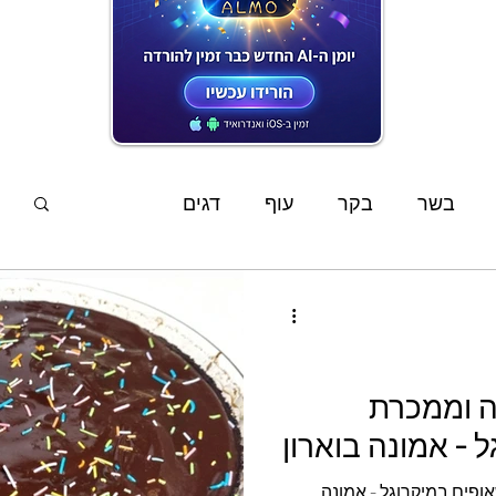
המתכונים האחרונים
בשר
בקר
עוף
דגים
פשטידות
סלטים
מוקפץ
מרקים
ממרחים
שוקולד
קינוחים
אפיה
ה וממכרת
 - אמונה בוארון
ים
מתכוני ילדים
צמחוני
טבעוני
ופים במיקרוגל - אמונה