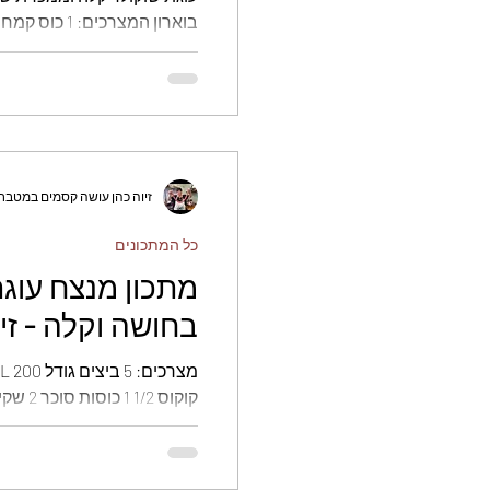
חגים
לחמים
ללא 
שמנת מתוקה 2 כפות
לנפות את הקמח, קקאו, שקול
פירות
להקציף את הביצים עם הסוכר 
להוסיף את השמן, לבחוש לה
זיוה כהן עושה קסמים במטבח
ובעדינות לצקת את המים הפ
לתבנית פיירקס משומנת. לה
כל המתכונים
מתכון מנצח עוגת
בחושה וקלה - זיו
קוקוס 2
קקאו אגוזי מלך קצוצים סירופ