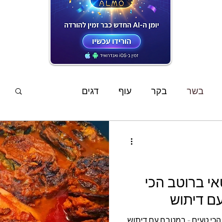
המתכונים האחרונים
בשר
בקר
עוף
דגים
פשטידות
סלטים
מוקפץ
מרקים
ממרחים
שוקולד
קינוחים
אפיה
אי ברוטב הכי
ם דיתוש
ים
מתכוני ילדים
צמחוני
טבעוני
הכי טעים - במטבח עם דיתוש