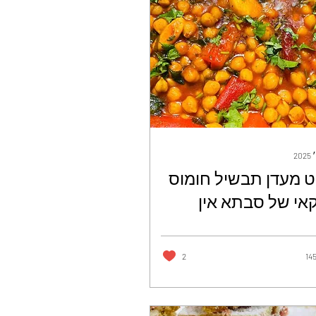
 מעדן תבשיל חומוס
אי של סבתא אין
 מזה - עטרה ז'ורנו
2
14