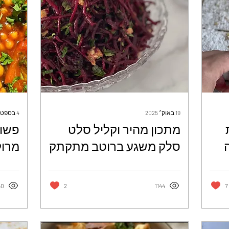
19 באוק׳ 2025
4 בספט׳ 2025
מתכון מהיר וקליל סלט
פשוט
סלק משגע ברוטב מתקתק
מרוק
מרענן מומפץ בכל ארוחה -
טעים
עטרה ז׳ורנו
50
2
1144
7