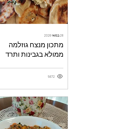
28 במאי 2026
מתכון מנצח גוזלמה
ממולא בגבינות ותרד
מאפה תורכי בטעם חלו
- אילנה לוי
5672