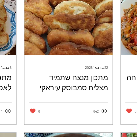
22 בדצמ׳ 2025
5 בנוב׳ 2025
חה
מתכון מנצח שתמיד
מתכו
מצליח סמבוסק עיראקי
לאפו
במילוי חומוס אין טעים וקל
המח
מזה - אילנה לוי
אילנ
74
6
642
6