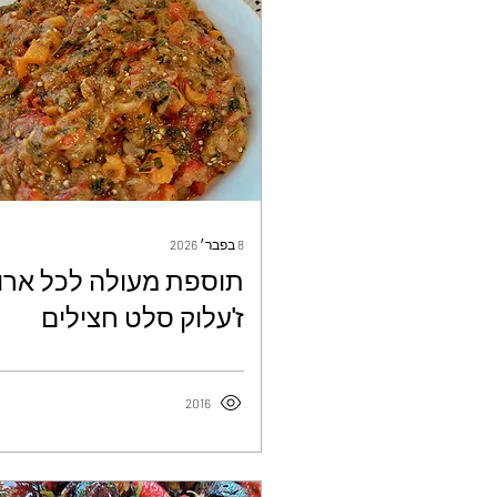
8 בפבר׳ 2026
תוספת מעולה לכל ארו
ז'עלוק סלט חצילים
פלפלים ועגבניות בטעם
משגע - אילנה לוי
2016