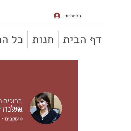
התחברות
דף הבית
חנות
כל המ
ברוכים 
אילנה ל
של:
0
עוקבים