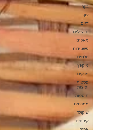
בקר
עוף
דגים
תבשילים
מאפים
פשטידות
סלטים
מוקפץ
מרקים
פסטות
ופיצות
תוספות
ממרחים
שוקולד
קינוחים
אפיה