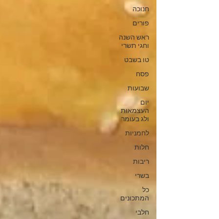
חנוכה
פורים
ראש השנה
וחגי תשרי
טו בשבט
פסח
שבועות
יום
העצמאות
ולג בעומר
לחמניות
חלות
ריבות
בשרי
כל
המתכונים
חלבי