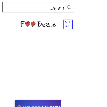
ME
NU