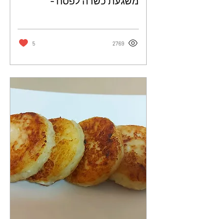
משגעת כשרה לפסח -
הצפיחית של צחית
5
2769