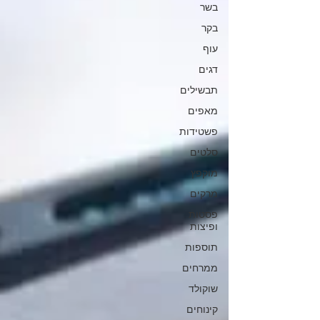
בשר
בקר
עוף
דגים
תבשילים
מאפים
פשטידות
סלטים
מוקפץ
מרקים
פסטות
ופיצות
תוספות
ממרחים
שוקולד
קינוחים