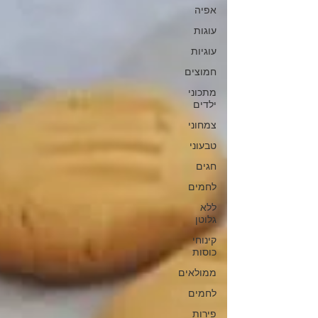
אפיה
עוגות
עוגיות
חמוצים
מתכוני
ילדים
צמחוני
טבעוני
חגים
לחמים
ללא
גלוטן
קינוחי
כוסות
ממולאים
לחמים
פירות