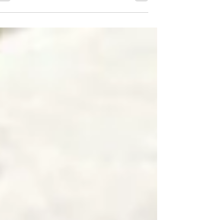
הקפה - יפה זערור