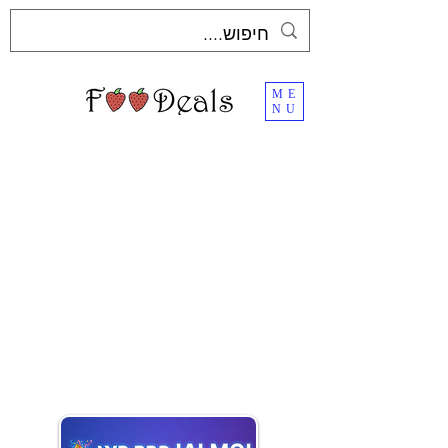
ME
NU