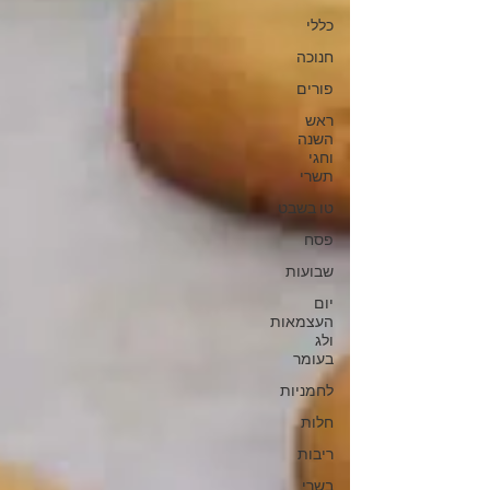
כללי
חנוכה
פורים
ראש
השנה
וחגי
תשרי
טו בשבט
פסח
שבועות
יום
העצמאות
ולג
בעומר
לחמניות
חלות
ריבות
בשרי