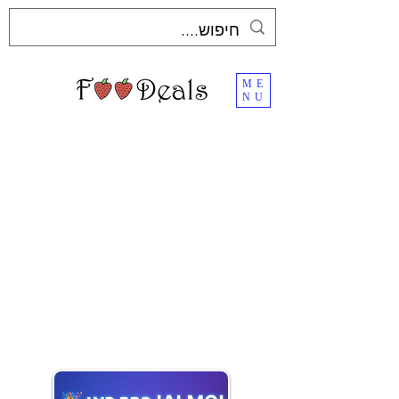
ME
NU