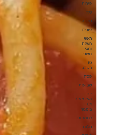
פירות
כללי
חנוכה
פורים
ראש
השנה
וחגי
תשרי
טו
בשבט
פסח
שבועות
יום
העצמאות
ולג
בעומר
לחמניות
חלות