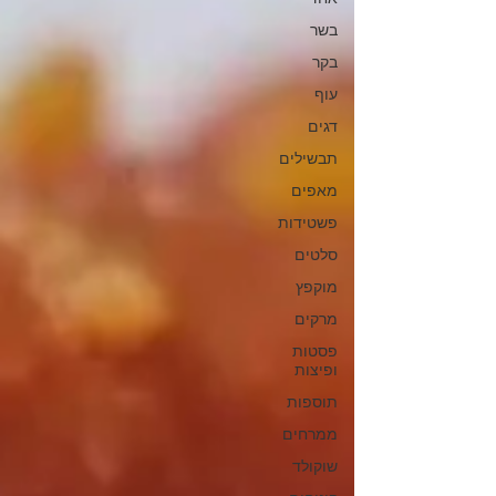
בשר
בקר
עוף
דגים
תבשילים
מאפים
פשטידות
סלטים
מוקפץ
מרקים
פסטות
ופיצות
תוספות
ממרחים
שוקולד