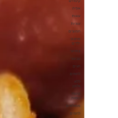
קינוחים
אפיה
עוגות
עוגיות
חמוצים
מתכוני
ילדים
צמחוני
טבעוני
חגים
לחמים
ללא
גלוטן
קינוחי
כוסות
ממולאים
לחמים