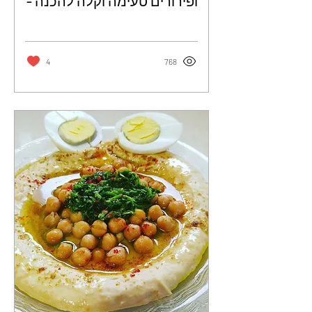
ופירורים טעימה וקלה להכנה -
כרמית דהאן
4
768