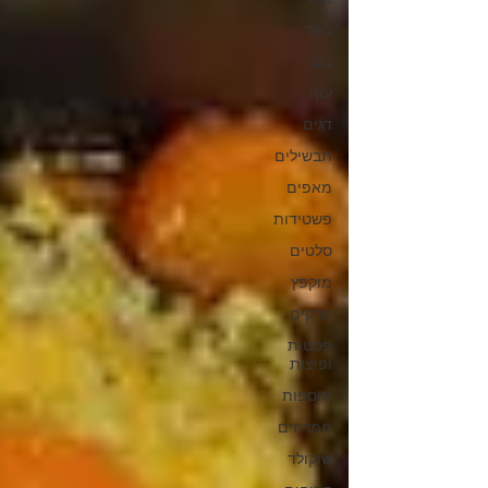
בשר
בקר
עוף
דגים
תבשילים
מאפים
פשטידות
סלטים
מוקפץ
מרקים
פסטות
ופיצות
תוספות
ממרחים
שוקולד