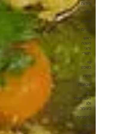
פירות
כללי
חנוכה
פורים
ראש
השנה
וחגי
תשרי
טו
בשבט
פסח
שבועות
יום
העצמאות
ולג
בעומר
לחמניות
חלות