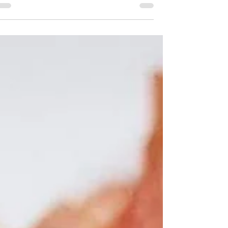
מתכון לערב חג גפילטע פיש פיקנטי - נועם זיגדון