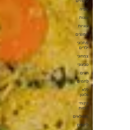
קינוחים
אפיה
עוגות
עוגיות
חמוצים
מתכוני
ילדים
צמחוני
טבעוני
חגים
לחמים
ללא
גלוטן
קינוחי
כוסות
ממולאים
לחמים