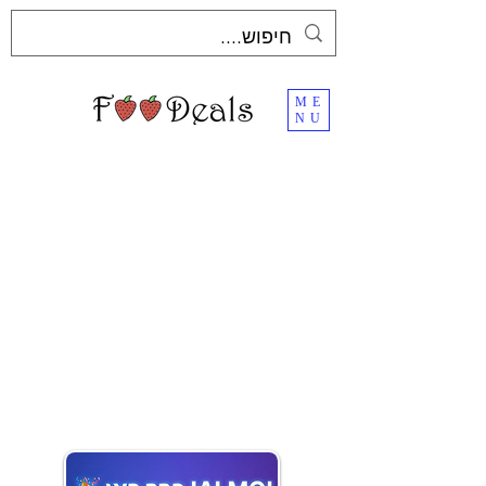
ME
NU