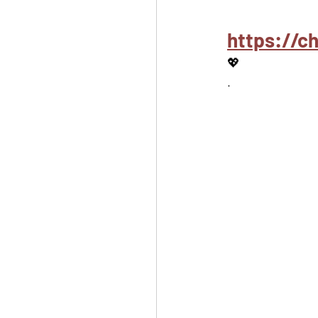
https://c
💖
.