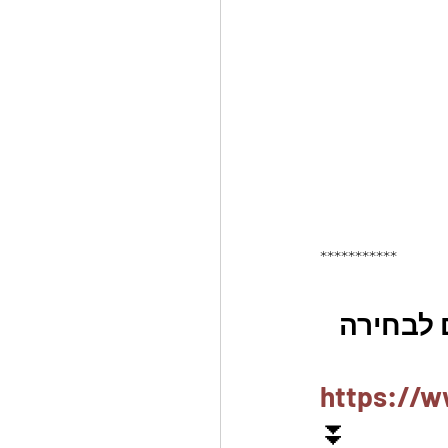
***********
ם לבחירה 
https://w
⏬