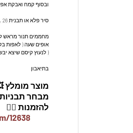
ובסוף קמח ואבקת אפי
סיר פלא או תבנית 26 , משומנת ומקומחת.
מחממים תנור מראש ל-160 מעלות
אופים שעה ( לאפות בק
( לנעוץ קיסם שיצא יבש)
בתיאבון
מוצר מומלץ 
מבחר תבניות א
להזמנות 👇🏼
em/12638