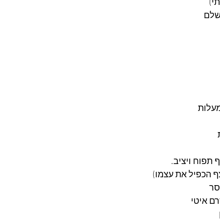
י)
שלם
תפוח ויציב. 
סר
רם איטי