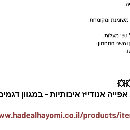
ה.
.
ו השני התחתון)
.
💥
פייה אנודייז איכותיות - במגוון דגמי
ww.hadealhayomi.co.il/products/it