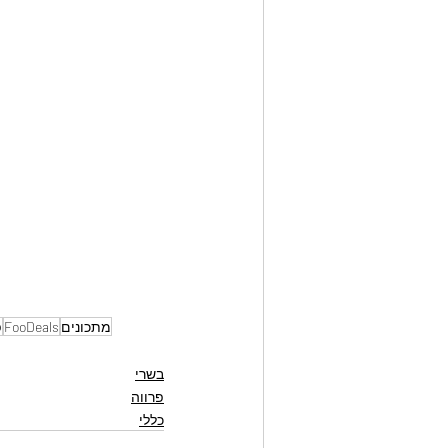
מתכונים
FooDeals
פ
בשרי
פרווה
כללי