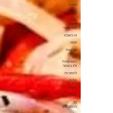
חנוכה
פורים
ראש
השנה
וחגי תשרי
טו בשבט
פסח
שבועות
יום
העצמאות
ולג בעומר
לחמניות
חלות
ריבות
בשרי
כל
המתכונים