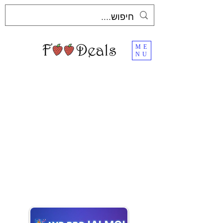
ME
NU