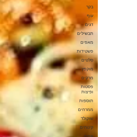
בקר
עוף
דגים
תבשילים
מאפים
פשטידות
סלטים
מוקפץ
מרקים
פסטות
ופיצות
תוספות
ממרחים
שוקולד
קינוחים
אפיה