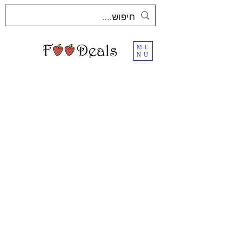
ME
NU