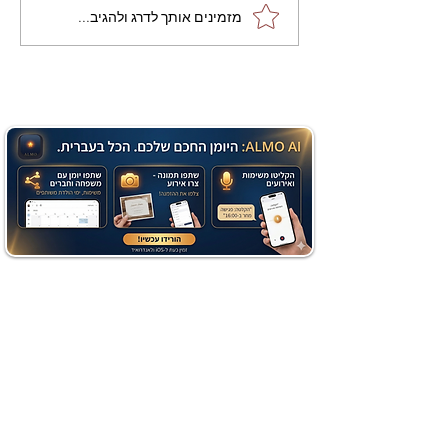
מתכון מנצח עוגת מייפל
מזמינים אותך לדרג ולהגיב...
שוקולד בחושה וקלה - זיוה
כהן