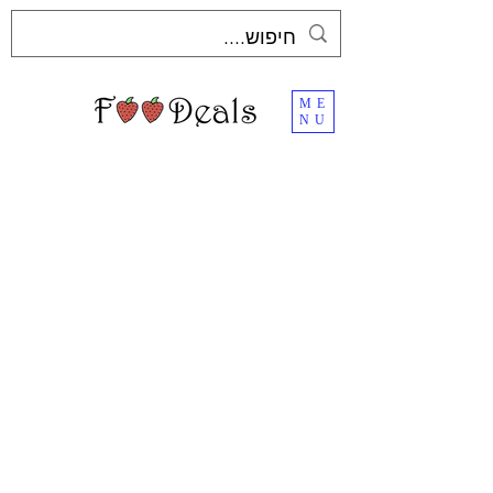
ME
NU