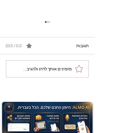
תגובות
0.0 / 5 ‏(0)
מתכון מנצח עוגת מייפל
מזמינים אותך לדרג ולהגיב...
שוקולד בחושה וקלה - זיוה
כהן