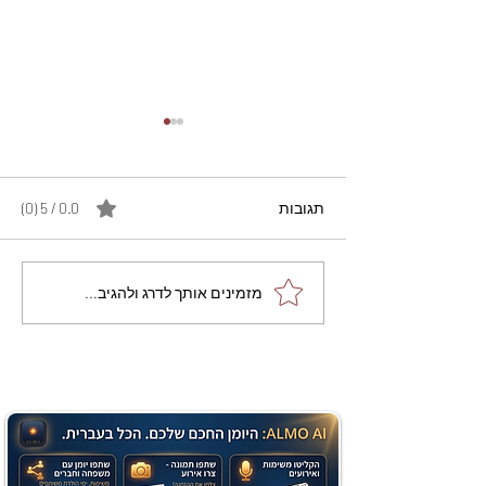
תגובות
0.0 / 5 ‏(0)
מתכון מנצח עוגת מייפל
מזמינים אותך לדרג ולהגיב...
שוקולד בחושה וקלה - זיוה
כהן