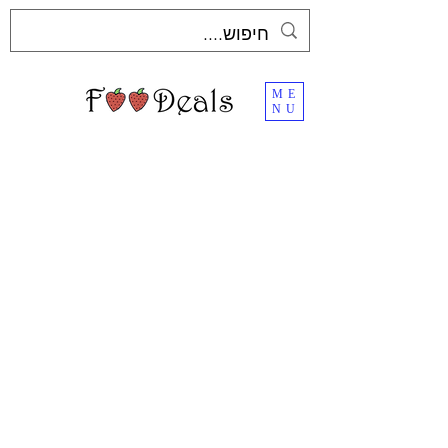
ME
NU