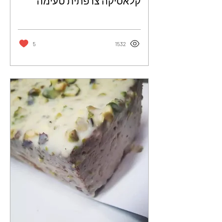
קלאסיקה צרפתית טעימה
וממכרת - דויד וארן
5
1532