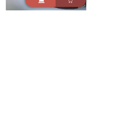
22 באוג׳ 2022
אוזני המן מבצק פריך קקאו עם
שוקולד לבן ואגוזי לוז- דויד וארן
19