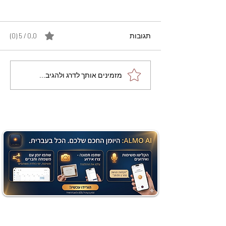
תגובות
0.0 / 5 ‏(0)
מתכון מנצח עוגת מייפל
מזמינים אותך לדרג ולהגיב...
שוקולד בחושה וקלה - זיוה
כהן