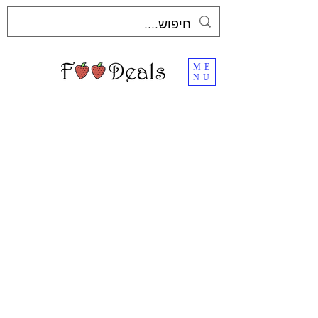
ME
NU