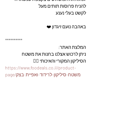
להניח פרוסות תותים מעל 
לקשט בעלי נענע 
באהבה נועם זיגדון ❤️
**********
המלצת האתר: 
ניתן לרכוש אצלנו בחנות את משטח 
הסיליקון המקורי והאיכותי 👇🏽
https://www.foodeals.co.il/product-
page/משטח-סיליקון-לרידוד-ואפיית-בצק