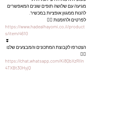
מגיעה עם שלושה תופים שונים המאפשרים 
להנות ממגוון אופציות במכשיר. 
לפרטים ולהזמנות 👇🏼
https://www.hadealhayomi.co.il/product
s/item/4610
⏬
הצטרפו לקבוצת המתכונים והמבצעים שלנו 
👇🏽
https://chat.whatsapp.com/Ki8QbXzRlIn
4TXBt30HyjQ