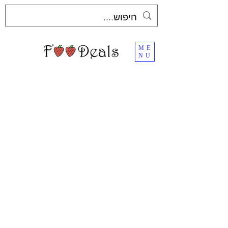
ME
NU