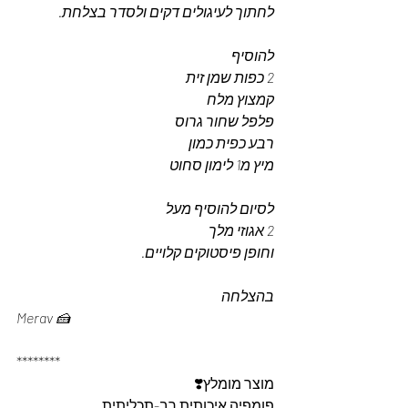
לחתוך לעיגולים דקים ולסדר בצלחת.
להוסיף
2 כפות שמן זית
קמצוץ מלח
פלפל שחור גרוס
רבע כפית כמון
מיץ מ1 לימון סחוט
לסיום להוסיף מעל 
2 אגוזי מלך
וחופן פיסטוקים קלויים.
בהצלחה
Merav 🍰
********
מוצר מומלץ❣️
פומפיה איכותית רב-תכליתית.  