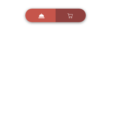
i
X
ברכות ואיחולים - אפליקציית הברכות של ישראל
ברכות ליום הולדת, ברכות
לחגים, ברכות לאירועים ועוד!
הורידו בחינם עכשיו ושלחו
ברכה לאהובים
הורדה