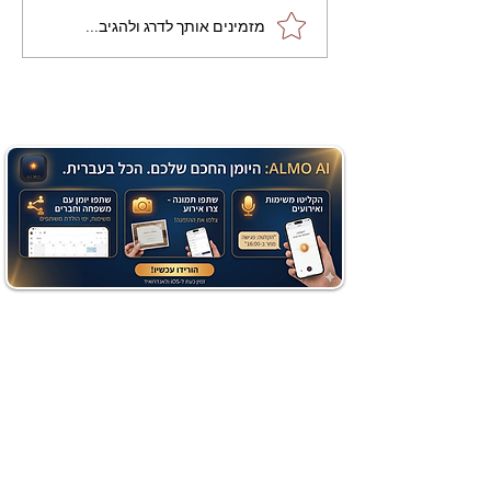
מתכון מנצח עוגת מייפל
מזמינים אותך לדרג ולהגיב...
שוקולד בחושה וקלה - זיוה
כהן