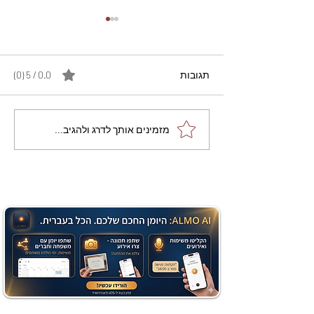
תגובות
0.0 / 5 ‏(0)
מתכון מנצח עוגת מייפל
מזמינים אותך לדרג ולהגיב...
שוקולד בחושה וקלה - זיוה
כהן