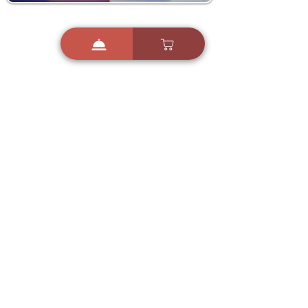
i
X
ברכות ואיחולים - אפליקציית הברכות של ישראל
ברכות ליום הולדת, ברכות
לחגים, ברכות לאירועים ועוד!
הורידו בחינם עכשיו ושלחו
ברכה לאהובים