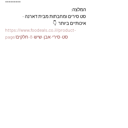
*********
המלצה: 
סט סירים ומחבתות מבית דארנה - 
איכותיים ביותר  👇
https://www.foodeals.co.il/product-
page/סט-סירי-אבן-שיש-8-חלקים