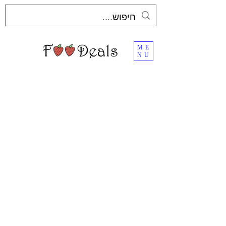
ME
NU