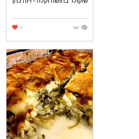
שוקולד בחושה וקלה - זיוה כהן
2
562