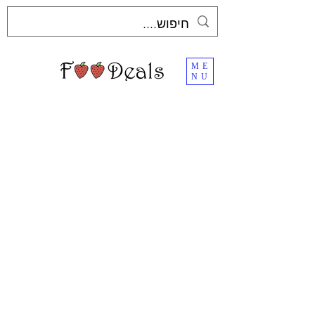
ME
NU