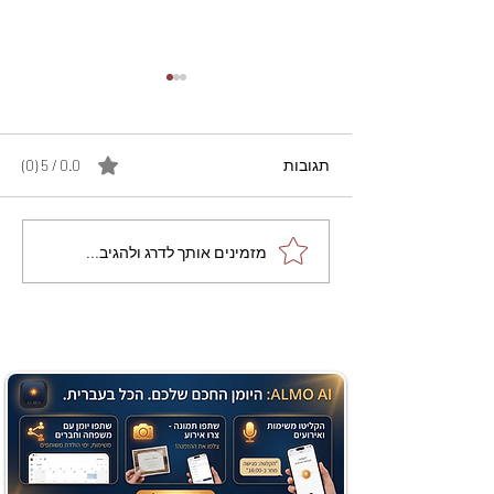
תגובות
0.0 / 5 ‏(0)
מתכון מנצח עוגת מייפל
מזמינים אותך לדרג ולהגיב...
שוקולד בחושה וקלה - זיוה
כהן