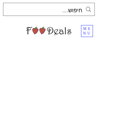
ME
NU