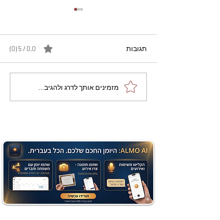
תגובות
0.0 / 5 ‏(0)
מתכון מנצח עוגת מייפל
מזמינים אותך לדרג ולהגיב...
שוקולד בחושה וקלה - זיוה
כהן