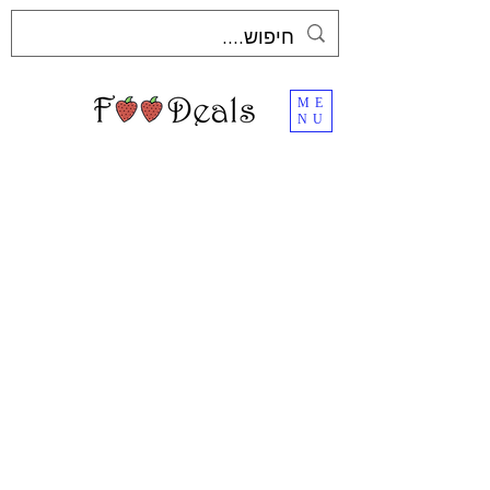
ME
NU