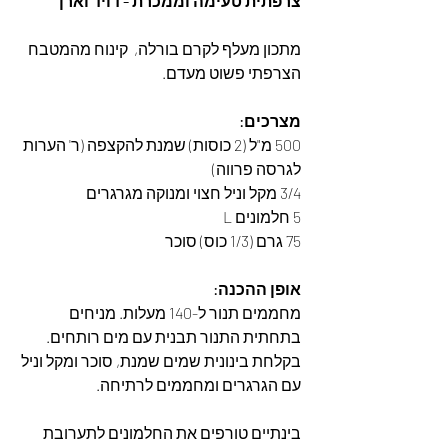
צרפתית טעימה וממכרת - דויד וארן
מתכון מעלף לקרם בורלה,  קינוח מהמטבח 
הצרפתי פשוט מעדם. 
מצרכים:
500 מ"ל (2 כוסות) שמנת להקצפה (ר' הערות 
לגרסה פרווה)
3/4 מקל וניל חצוי ומנוקה מגרגרים
5 חלמונים L
75 גרם (1/3 כוס) סוכר
אופן ההכנה:
מחממים תנור ל-140 מעלות. מניחים 
בתחתית התנור תבנית עם מים רותחים.
בקלחת בינונית שמים שמנת, סוכר ומקל וניל 
עם הגרגרים ומחממים לרתיחה.
בינתיים טורפים את החלמונים לתערובת 