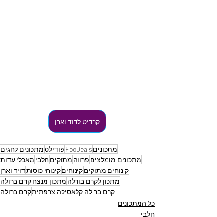
קרדיט לדוד וארן
מתכונים
FooDeals
פודילס
מתכונים לחגים
מתכונים מומלצים
פרווה
מתוקים
חלבי
מאכלי עדות
קינוחים מתוקים
קינוחים
קינוחי כוסות
דויד וארן
מתכון לקרם בורלה
מתכון מנצח קרם ברולה
קרם ברולה קלאסיקה צרפתית
קרם ברולה
כל המתכונים
חלבי