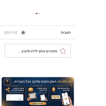
תגובות
0.0 / 5 ‏(0)
מתכון מנצח עוגת מייפל
מזמינים אותך לדרג ולהגיב...
שוקולד בחושה וקלה - זיוה
כהן