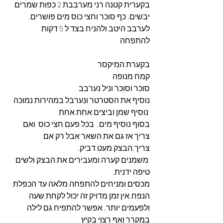
בקערית קטנה רני מערבבת 2 כפות שמרים 
יבשים, כף סוכר וחצי כוס מים פושרים, 
לערבב היטב ולהניח בצד ל 5 דקות  
להתפחה 
בקערת המיקסר
קמח מנופה 
סוכר וסוכר וניל נערבב 
נוסיף את הסטרטר ונערבל במהירות נמוכה
 נוסיף שמן וביצים אחת אחת 
בסוף נוסיף מים,  בכל פעם חצי כוס  ואם 
צריך אז גם את השאר אבל רק אם 
צריך,הבצק מעט דביק.
 משמנים קערה ומעבירים את הבצק ולשים 
טיפה ידנית.
מכסים ומניחים להתפחה מלאה עד הכפלת 
הנפח,אין זמן מדויק זה יכול לקחת שעה 
ולפעמים יותר, אפשר להתפיח גם לילה 
במקרר ואף רצוי בקיץ