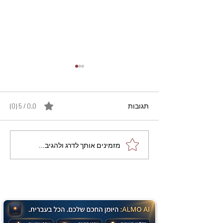
תגובות
0.0 / 5 ‏(0)
מתכון מנצח עוגת מייפל
מזמינים אותך לדרג ולהגיב...
שוקולד בחושה וקלה - זיוה
כהן