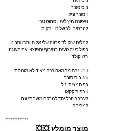
כוס מים
כוס סוכר
1 סוכר וניל
טיפונת מיץ לימון סחוט טרי
להרתיח ולבשל כ10 דקות 
למלית שוקולד פרווה שלי אל תוותרו ותכינו 
כפול כי זה טעים בטירוף ותפוצצו את העוגה 
בשוקולד
200 גרם מחמאה רכה מאוד,לא מומסת
3/4 כוס סוכר
כף תמצית וניל
3 כפות קקאו
לערבב הכל יחד למרקם משחתי ונח 
למריחה
*************
מוצר מומלץ 💥💥