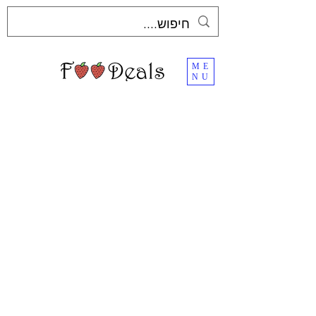
ME
NU