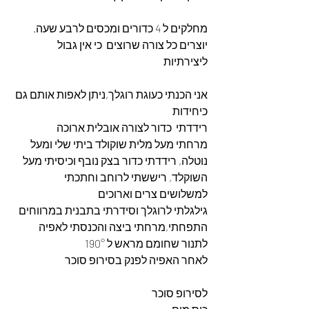
מחלקים ל 4 כדורים ומכסים לרבע שעה.
יוצרים כל צורה שרוצים  כי אין גבול 
ליצירתיות
אני הכנתי כעוגת רוגלך,ניתן לאפות אותם גם 
כיחידות 
רידדתי  כדור לצורה אובלית ארוכה 
מרחתי מעל מלית שוקולד ביתי שלי ומעל 
נוטלה, רידדתי כדור בצק נובף וכיסיתי מעל 
השוקלד, ריששתי לרוחב וחתכתי 
למשלושים צרים וארוכים
גילגלתי לרוגלך וסידרתי בתבנית במרווחים
התפחתי,מרחתי ביצה והכנסתי לאפיה 
לתנור שחומם מראש ל 190° 
לאחר האפיה לפנק בסירופ סוכר 
לסירופ סוכר