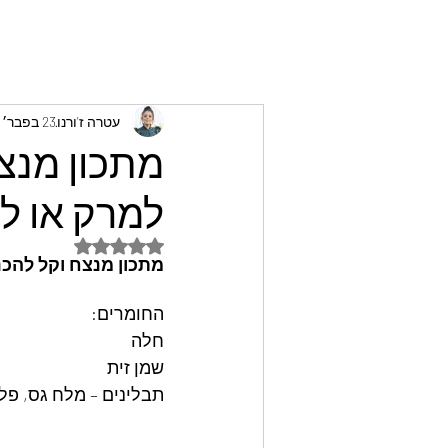
עטרה ז'ורנו
23 בפבר׳ 2025
מתכון מנצ
למרק או לס
דירוג של NaN מתוך 5 כוכבים
מתכון מנצח וקל להכנ
החומרים:
חלה
שמן זית
תבלינים – מלח גס, פלפ