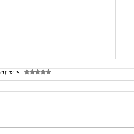
דירוג של 0 מתוך 5 כוכבים
אין עדיין די
מתכון מנצח עוגת מייפל שוקולד
בחושה וקלה - זיוה כהן