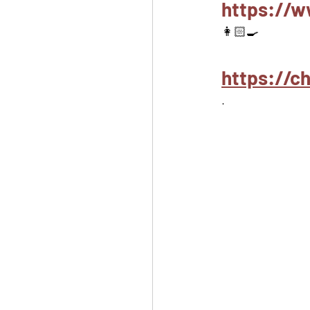
https://w
👩🏻‍🍳
https://
.