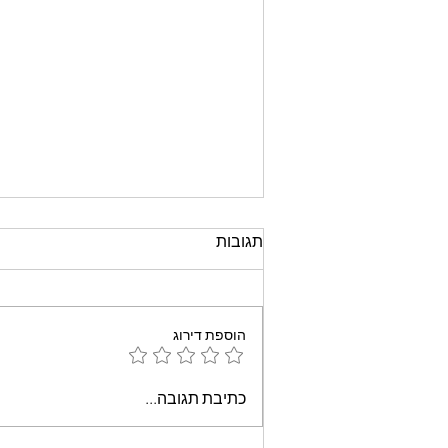
תגובות
הוספת דירוג
עוגת שוקולד קלה וממכרת
כתיבת תגובה...
שאופים במיקרוגל - אמונה
בוארון