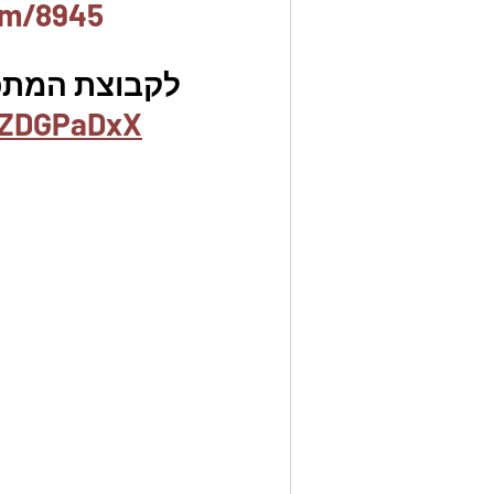
em/8945
לקבוצת המתכונ
oZDGPaDxX