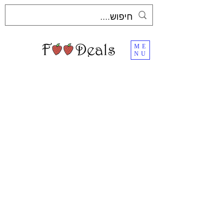
ME
NU