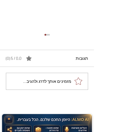
תגובות
0.0 / 5 ‏(0)
מתכון מנצח עוגת מייפל
מזמינים אותך לדרג ולהגיב...
שוקולד בחושה וקלה - זיוה
כהן