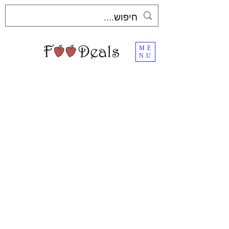
ME
NU