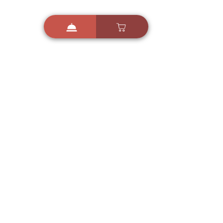
i
X
ברכות ואיחולים - אפליקציית הברכות של ישראל
ברכות ליום הולדת, ברכות
לחגים, ברכות לאירועים ועוד!
הורידו בחינם עכשיו ושלחו
ברכה לאהובים
הורדה