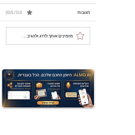
תגובות
0.0 / 5 ‏(0)
מתכון מנצח עוגת מייפל
מזמינים אותך לדרג ולהגיב...
שוקולד בחושה וקלה - זיוה
כהן