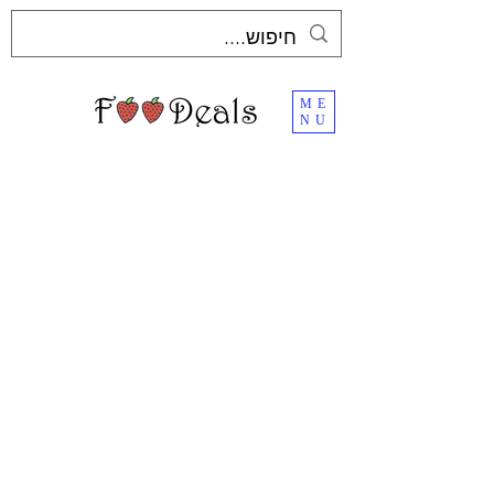
ME
NU