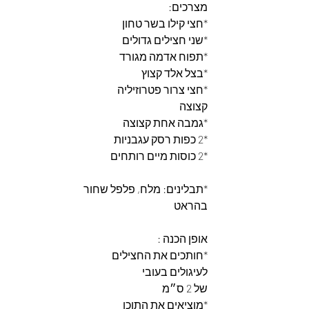
מצרכים:
*חצי קילו בשר טחון
*שני חצילים גדולים
*תפוח אדמה מגורד
*בצל אלד קצוץ
*חצי צרור פטרוזיליה
קצוצה
*גמבה אחת קצוצה
*2 כפות רסק עגבניות
*2 כוסות מיים רותחים
*תבלינים: מלח, פלפל שחור
בהראט
אופן הכנה :
*חותכים את החצילים
לעיגולים בעובי 
של 2 ס״מ
*מוציאים את התוכן