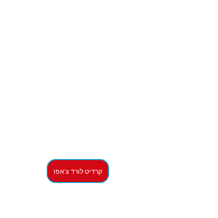
קרדיט לורד צ'אפו