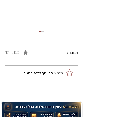
תגובות
0.0 / 5 ‏(0)
מתכון מנצח עוגת מייפל
מזמינים אותך לדרג ולהגיב...
שוקולד בחושה וקלה - זיוה
כהן