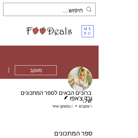
ME
NU
ions
מעקב
ברוכים הבאים לספר המתכונים
כותב/ת
ורד צ'אפו
של:
0 עוקבים
0 במעקב אחר
ספר המתכונים