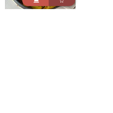
26 בנוב׳ 2022
כרעיים ותפוח אדמה ברוטב
שום שמן זית וצ׳ילי מתוק - ורד
צ'אפו
12
953