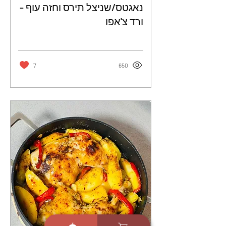
נאגטס/שניצל תירס וחזה עוף -
ורד צ'אפו
7
650