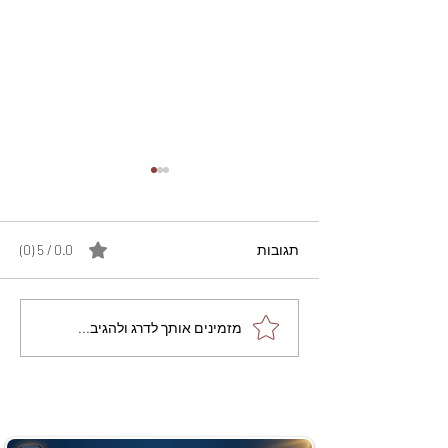
תגובות
0.0 / 5 ‏(0)
מתכון מנצח עוגת מייפל
מזמינים אותך לדרג ולהגיב...
שוקולד בחושה וקלה - זיוה
כהן