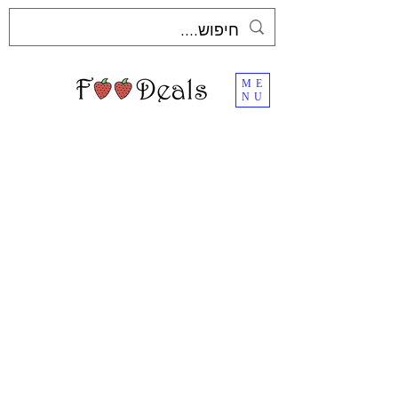
ME
NU