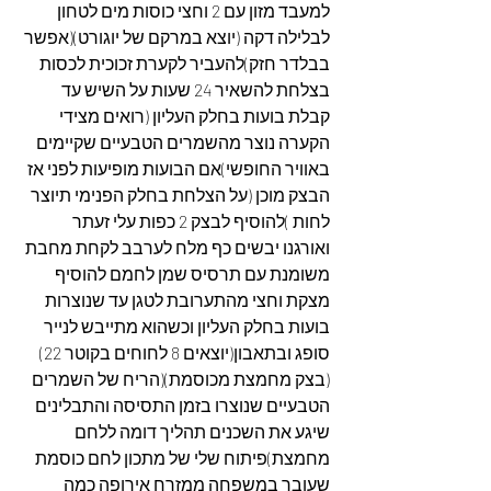
למעבד מזון עם 2 וחצי כוסות מים לטחון 
לבלילה דקה (יוצא במרקם של יוגורט)(אפשר 
בבלדר חזק)להעביר לקערת זכוכית לכסות 
בצלחת להשאיר 24 שעות על השיש עד 
קבלת בועות בחלק העליון (רואים מצידי 
הקערה נוצר מהשמרים הטבעיים שקיימים 
באוויר החופשי)אם הבועות מופיעות לפני אז 
הבצק מוכן (על הצלחת בחלק הפנימי תיוצר 
לחות )להוסיף לבצק 2 כפות עלי זעתר 
ואורגנו יבשים כף מלח לערבב לקחת מחבת 
משומנת עם תרסיס שמן לחמם להוסיף 
מצקת וחצי מהתערובת לטגן עד שנוצרות 
בועות בחלק העליון וכשהוא מתייבש לנייר 
סופג ובתאבון(יוצאים 8 לחוחים בקוטר 22)
(בצק מחמצת מכוסמת)(הריח של השמרים 
הטבעיים שנוצרו בזמן התסיסה והתבלינים 
שיגע את השכנים תהליך דומה ללחם 
מחמצת)פיתוח שלי של מתכון לחם כוסמת 
שעובר במשפחה ממזרח אירופה כמה 