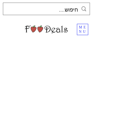
ME
NU