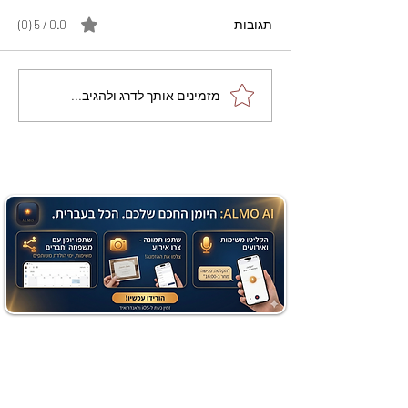
תגובות
0.0 / 5 ‏(0)
מתכון מנצח עוגת מייפל
מזמינים אותך לדרג ולהגיב...
שוקולד בחושה וקלה - זיוה
כהן