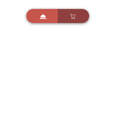
i
X
ברכות ואיחולים - אפליקציית הברכות של ישראל
ברכות ליום הולדת, ברכות
לחגים, ברכות לאירועים ועוד!
הורידו בחינם עכשיו ושלחו
ברכה לאהובים
הורדה