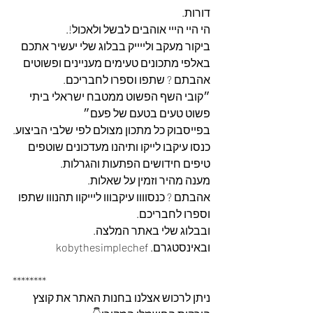
דורות.
הי היי הייי אוהבים לבשל ולאכול!.
ביקור מעקב ולייייק בבלוג שלי יעשיר אתכם 
באלפי מתכונים טעימים מעניינים ופשוטים 
אהבתם ? שתפו וספרו לחבריכם.
״קובי השף הפשוט ממטבח ישראלי ביתי 
פשוט טעים בטעם של פעם״
בפייסבוק כל מתכון מצולם לפי שלבי הביצוע.
כנסו עיקבו לייקו ותיהנו מעדכונים שוטפים 
טיפים חידושים הפתעות והגרלות.
מענה מהיר וזמין על שאלות.
אהבתם ? כנסוווו עיקבווו ליייקוו תהנווו שתפו 
וספרו לחבריכם. 
ובבלוג שלי באתר המלצה. 
ובאינסטגרם. kobythesimplechef
********
ניתן לרכוש אצלנו בחנות האתר את קוצץ 