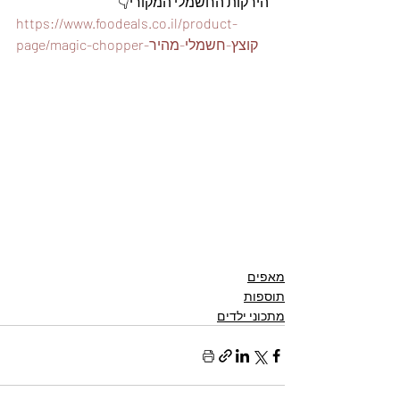
הירקות החשמלי המקורי👇
https://www.foodeals.co.il/product-
page/magic-chopper-קוצץ-חשמלי-מהיר
מאפים
תוספות
מתכוני ילדים