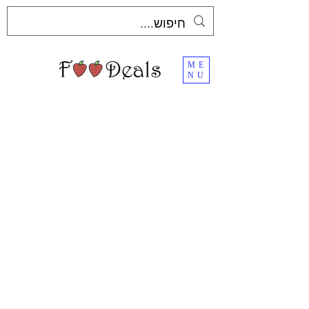
ME
NU