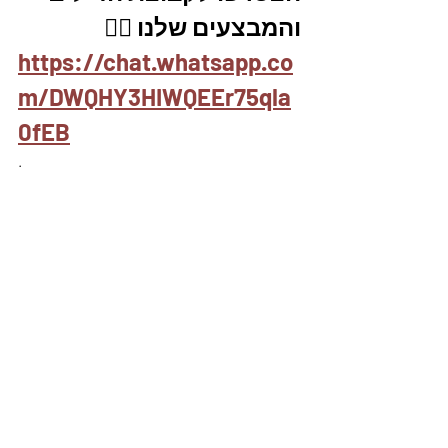
והמבצעים שלנו 👇🏽
https://chat.whatsapp.co
m/DWQHY3HIWQEEr75qla
0fEB
.