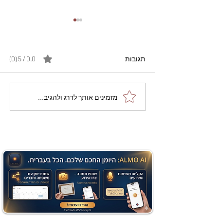
תגובות
0.0 / 5 ‏(0)
מתכון מנצח עוגת מייפל
מזמינים אותך לדרג ולהגיב...
שוקולד בחושה וקלה - זיוה
כהן