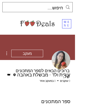
ME
NU
ions
מעקב
ברוכים הבאים לספר המתכונים
עורכ/ת
אדמין
עירית ולד - מבשלת באהבה
של:
0 עוקבים
0 במעקב אחר
ספר המתכונים