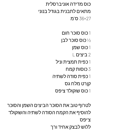
כוס מדידה אוניברסלית 
מתאים לתבנית בגודל בנוני
27×36 ס"מ 
1 כוס סוכר חום
½ כוס סוכר לבן
1 כוס שמן
2 ביצים L
1 כפית תמצית וניל
3 כוסות קמח 
1 כפית סודה לשתיה
קןרט מלח גס 
1 כוס שוקולד ציפס
לטרוף טוב את הסוכר הביצים השמן והסוכר 
להוסיף את הקמח הסודה לשתיה והשוקולד 
צ'יפס 
ללוש לבצק אחיד ורך 