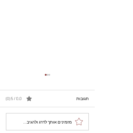
תגובות
0.0 / 5 ‏(0)
מתכון מנצח עוגת מייפל
מזמינים אותך לדרג ולהגיב...
שוקולד בחושה וקלה - זיוה