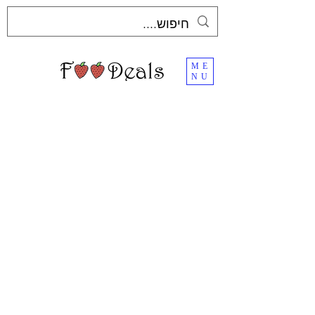
ME
NU