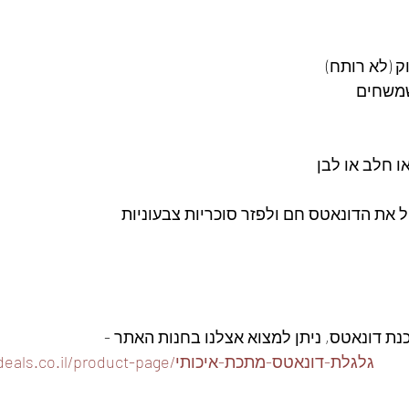
 (לא רותח) 
שמשחים 
 את הדונאטס חם ולפזר סוכריות צבעוניות
ת דונאטס, ניתן למצוא אצלנו בחנות האתר -
https://www.foodeals.co.il/product-page/גלגלת-דונאטס-מתכת-איכותי