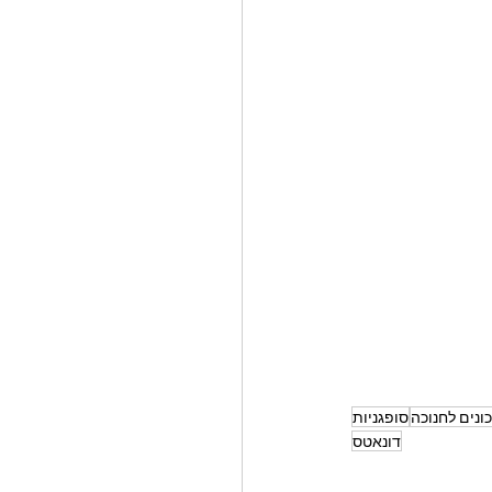
ונים לחנוכה
סופגניות
דונאטס