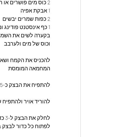
2 כוס מים פושרים או חלב 
1 אבקת אפיה 
2 כפות שמרים יבשים
1 כף אינסטנט פודינג וניל 
בקערה לשים את השמר
וכוס של מים ולערבב 
להכניס את הקמח ושאר
המחמאה המומסת 
להתפיח את הבצק כ-45  דקות 
להוריד אויר ולהתפיח 
לחלק את הבצק ל-3 כדורים 
לפתוח כל כדור לבצק בעובי 1-1/2 ס"מ לקרוץ עיגול עם קורצן לה