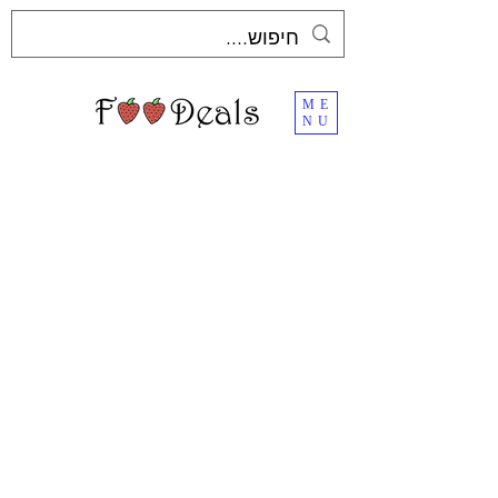
ME
NU