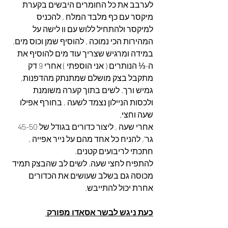
לערבב את כל החומרים היבשים בקערת 
מיקסר עם כף מלבד המלח , להכניס 
למיקסר ולהתחיל ללוש עם וו לישה על 
המהירות הכי נמוכה , להוסיף שמן וכוס מים, 
במידה ומרגיש שצריך עוד מים להוסיף את 
ה-⅓ הנותרים ( אני הוספתי ) אחרי 9 דק 
מתקבל בצק מושלם שמתנתק מהדפנות, 
גמיש ורך. לשים בתוך קערה משומנת 
ולכסות הניילון נצמד לשעה , בחורף אפילו 
שעה וחצי.
אחרי שעה , ליצור כדורים בגודל של 45-50 
גר', להניח כל אחד מהם על נייר אפייה , 
חתכתי לריבועים קטנים.
להתפיח לחצי שעה. לשים לב שהבצק תמיד 
מכוסה גם בשלב שעושים את הכדורים 
אחרת יכול להתייבש.
כעת ניגש לבשר אסאדו מפורק 