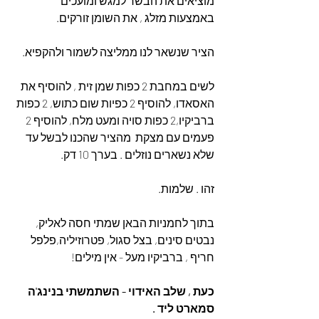
מוציאים את הבשר למגש ומועכים 
באמצעות מזלג , את השומן זורקים.
הציר שנשאר לנו ממליצה לשמור ולהקפיא.
לשים במחבת 2 כפות שמן זית , להוסיף את 
האסאדו, להוסיף 2 כפיות שום כתוש, 2 כפות 
ברביקיו,2 כפות סויה ומעט מלח, להוסיף 2 
פעמים עם מצקת  מהציר שהכנו לבשל עד 
שלא נשארים נוזלים . בערך 10 דק.
זהו . שלמות.
בתוך לחמניות הבאן שמתי חסה לאליק, 
נבטים סינים, בצל סגול, פטרוזיליה,פלפל 
חריף , ברביקיו מעל - אין מילים!
כעת , שלב האידוי - השתמשתי בנינג'ה 
סמארט ליד .