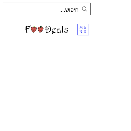
ME
NU