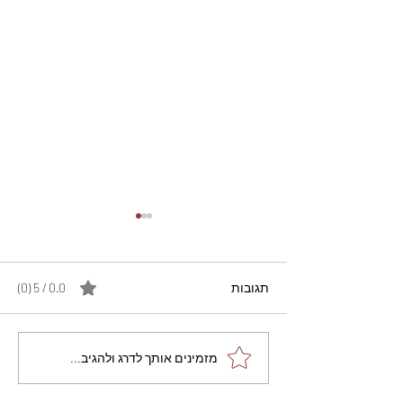
תגובות
0.0 / 5 ‏(0)
מתכון מנצח עוגת מייפל
מזמינים אותך לדרג ולהגיב...
שוקולד בחושה וקלה - זיוה
כהן