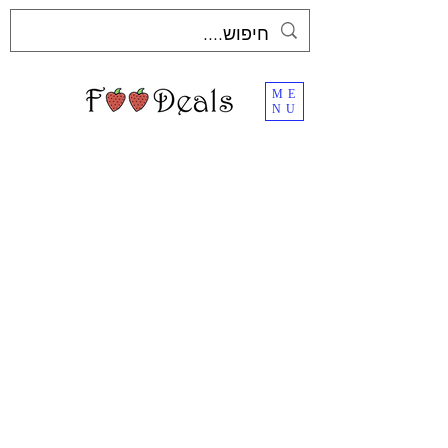
ME
NU