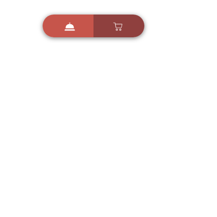
i
X
ברכות ואיחולים - אפליקציית הברכות של ישראל
ברכות ליום הולדת, ברכות
לחגים, ברכות לאירועים ועוד!
הורידו בחינם עכשיו ושלחו
ברכה לאהובים
הורדה