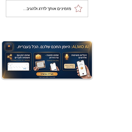
מתכון מנצח עוגת מייפל
מזמינים אותך לדרג ולהגיב...
שוקולד בחושה וקלה - זיוה
כהן