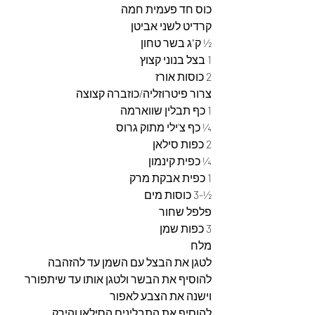
כוס חד פעמית חמה 
קרדיט לשני אביטן 
½ ק"ג בשר טחון
1 בצל בנוני קצוץ
2 כוסות אורז 
צרור פיטרוזליה/כוזברה קצוצה 
1 כף תבלין שווארמה 
¼ כף צ'ילי מתוק גרוס 
2 כפות סילאן 
¼ כפית קינמון 
1 כפית אבקת מרק 
½-3 כוסות מים 
פלפל שחור 
3 כפות שמן 
מלח 
לטגן את הבצל עם השמן עד להזהבה
להוסיף את הבשר ולטגן אותו עד שיתפורר 
וישנה את הצבע לאפור 
להוסיף את התבלינים הסילאן והירק 