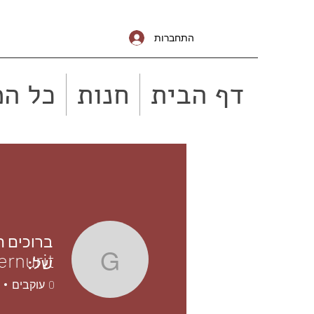
התחברות
דף הבית
חנות
כל המ
ברוכים 
ernurit
של:
gellernurit
0
עוקבים