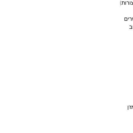
רות)
רים
ב
'ן