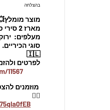
בהצלחה
מוצר מומלץ💥
סוגי הכיריים.
🇮🇱
לפרטים ולהזמנו
em/11567
 מוזמנים להצ
👇🏼
75qla0fEB