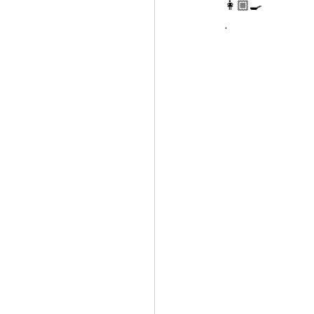
👩🏼‍🍳
.