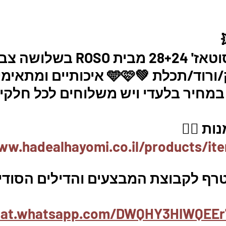
מארז 2 סירי סוטאז' 28+24 מבית ROSO ב
מעלפים:  ירוק/ורוד/תכלת 💚🩵🩷 איכותיים
  במחיר בלעדי ויש משלוחים לכל חלקי
ת 👇🏼
ww.hadealhayomi.co.il/products/it
טרף לקבוצת המבצעים והדילים הסודיי
chat.whatsapp.com/DWQHY3HIWQEEr