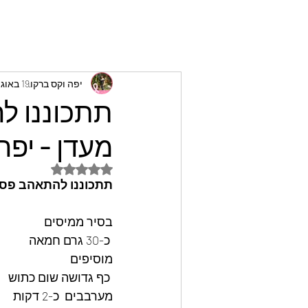
יפה וקס ברקו
19 באוג׳ 2024
תתכוננו ל
מעדן - יפה
דירוג של NaN מתוך 5 כוכבים
תתכוננו להתאהב פסטה
בסיר ממיסים
 כ-30 גרם חמאה
מוסיפים
 כף גדושה שום כתוש
מערבבים  כ-2 דקות