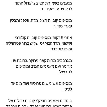
מטגנים בשמן זית חצי בצל גדול חתוך 
לפלחים עד שקיפות.
מוסיפים קוביות חציל, מלח, פלפל ותבלין 
קארי וטנדורי.
אחרי 5 דקות, מוסיפים קוביות קולורבי 
וקישוא, תרד קצוץ גס ושליש צרור פטרוזיליה 
ומעט כוסברה.
מערבבים מחית קארי (ירוקה/צהובה או 
אדומה) עם מעט מים חמים ומוסיפים 
לתבשיל.
מוסיפים 6 שיני שום פרוסות ועוד מים עד 
לכיסוי.
בינתיים מטגנים חצי ק"ג קוביות גדולות של 
פרגית בשמן  בסוטאז' נפרד. 2 דקות מכל צד.