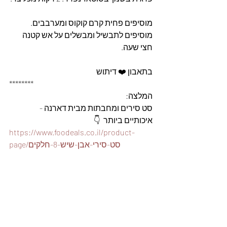
מוסיפים פחית קרם קוקוס ומערבבים.
מוסיפים לתבשיל ומבשלים על אש קטנה 
חצי שעה.
בתאבון ❤️ דיתוש
********
המלצה: 
סט סירים ומחבתות מבית דארנה - 
איכותיים ביותר  👇
https://www.foodeals.co.il/product-
page/סט-סירי-אבן-שיש-8-חלקים