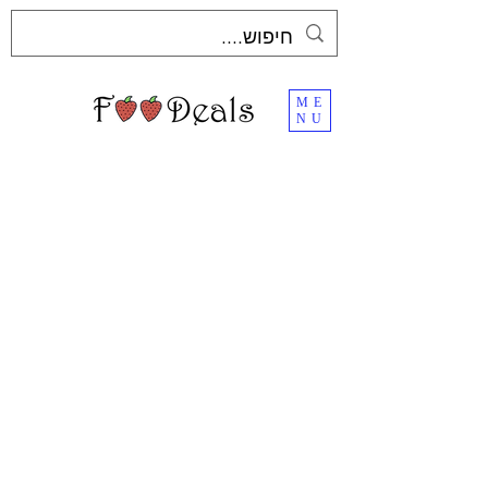
ME
NU