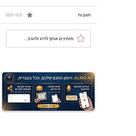
תגובות
0.0 / 5 ‏(0)
מתכון מנצח עוגת מייפל
מזמינים אותך לדרג ולהגיב...
שוקולד בחושה וקלה - זיוה
כהן