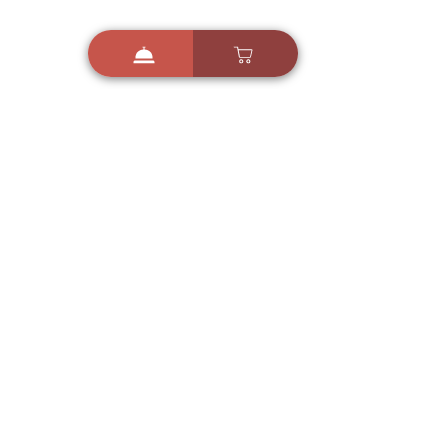
i
X
ברכות ואיחולים - אפליקציית הברכות של ישראל
ברכות ליום הולדת, ברכות
לחגים, ברכות לאירועים ועוד!
הורידו בחינם עכשיו ושלחו
ברכה לאהובים
הורדה