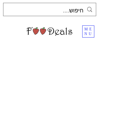
ME
NU