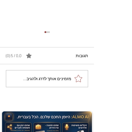
תגובות
0.0 / 5 ‏(0)
מתכון מנצח עוגת מייפל
מזמינים אותך לדרג ולהגיב...
שוקולד בחושה וקלה - זיוה
כהן