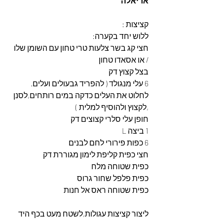
אריאלה
קציצות :
ללוש יחד בקערה:
חצי קג בשר צלעות טרי טחון עם השומן שלו 
/ או אסאדו טחון
בצל קצוץ דק
6 עלי מנגולד ( להפריד גבעולים ועלים. 
לחלוט את העלים כדקה במים רותחים,לסנן 
,לקצוץ ולהוסיף למלית )
חופן עלי סלרי קצוצים דק
1 ביצה L
6 כפות פירורי לחם לבנים
חצי כפית קליפת לימון מגוררת דק
כפית שטוחה מלח
כפית פלפל שחור גרוס
כפית שטוחה ראס אל חנות
ליצור קציצות עגולות,לשטח מעט בכף היד 