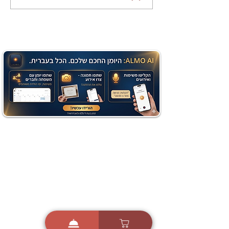
שוקולד בחושה וקלה - זיוה
כהן