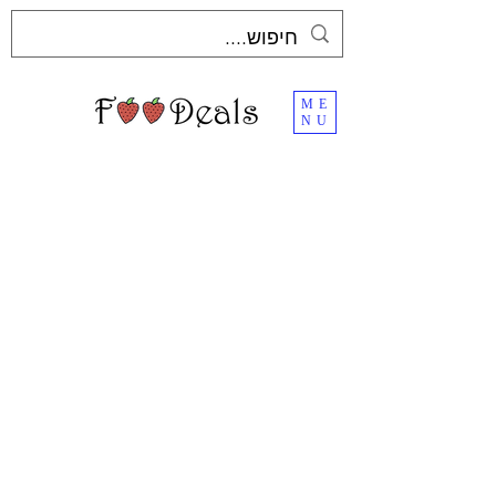
ME
NU