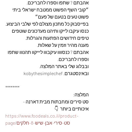
אהבתם ? שתפו וספרו לחבריכם.
״קובי השף הפשוט ממטבח ישראלי ביתי 
פשוט טעים בטעם של פעם״
בפייסבוק כל מתכון מצולם לפי שלבי הביצוע.
כנסו עיקבו לייקו ותיהנו מעדכונים שוטפים 
טיפים חידושים הפתעות והגרלות.
מענה מהיר וזמין על שאלות.
אהבתם ? כנסוווו עיקבווו ליייקוו תהנווו שתפו 
וספרו לחבריכם. 
ובבלוג שלי באתר המלצה. 
ובאינסטגרם. kobythesimplechef
********
המלצה: 
סט סירים ומחבתות מבית דארנה - 
איכותיים ביותר  👇
https://www.foodeals.co.il/product-
page/סט-סירי-אבן-שיש-8-חלקים