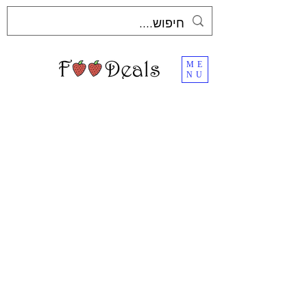
ME
NU