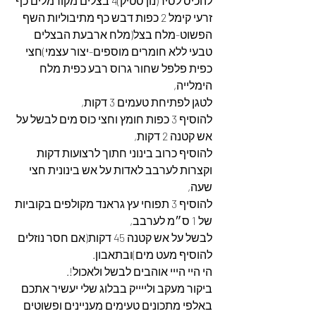
להכיס לסיר(נון סטיק)4 בצלים מקורמלים כף 
זרעי קימל 2 כפות דבש כף מתיבוליות השף 
הפשוט-מלח בצל(מלח ארבעת הבצלים 
טבעי ללא חומרים מוספים-יצור עצמי)חצי 
כפית פלפל שחור גרוס רבע כפית מלח 
הימלייה,
לטגן לפתיחת טעמים 3 דקות,
להוסיף 3 כפות חומץ וחצי כוס מים לבשל על 
אש קטנה 2 דקות,
להוסיף כרוב בינוני חתוך לרצועות דקות 
וקצרות לערבב לאדות על אש בינונית חצי 
שעה,
להוסיף 3 תפוחי עץ גראנד מקולפים בקוביות 
של 1 ס״מ לערבב,
לבשל על אש קטנה 45 דקות(אם חסר נוזלים 
להוסיף מעט מים)ובתאבון.
הי היי הייי אוהבים לבשל ולאכול!.
ביקור מעקב ולייייק בבלוג שלי יעשיר אתכם 
באלפי מתכונים טעימים מעניינים ופשוטים 