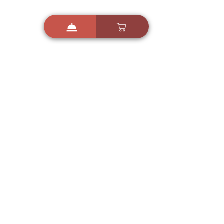
i
X
ברכות ואיחולים - אפליקציית הברכות של ישראל
ברכות ליום הולדת, ברכות
לחגים, ברכות לאירועים ועוד!
הורידו בחינם עכשיו ושלחו
ברכה לאהובים
הורדה