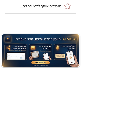
מתכון מנצח עוגת מייפל
מזמינים אותך לדרג ולהגיב...
שוקולד בחושה וקלה - זיוה
כהן