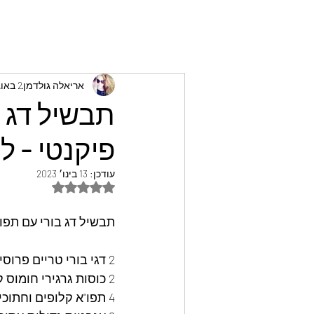
אריאלה גולדמן
2 באוג׳ 2022
תבשיל דג ב
פיקנטי - לי
עודכן:
13 בינו׳ 2023
דירוג של NaN מתוך 5 כוכבים
תבשיל דג בורי עם תפו"א
2 דגי בורי טריים פרוסים - להשרות חצי שעה בקערה עם 3 כפות חומץ ומים ,לשטוף ולסנן.
2 כוסות גרגירי חומוס קפואים
4 תפו"א קלופים וחתוכים לקוביות