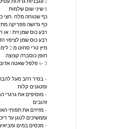
2 עגבניות גדולות,עסיסיות חתוכות לקוביות
6 שיני שום שלמות
כף שטוחה מלח ,חצי כפ
כף גדושה פפריקה מתו
רבע כוס שמן זית / או ר
רבע כוס שמן לציפוי הד
מיץ טרי סחוט מ 2 לימונים
חופן כוסברה קצוצה
3 -4 פלפל שאטה אדום ,חריף יבש
~ בסיר רחב מעל להבה 
ומטגנים קלות
~ מוסיפים את גרגרי ה
זהובים
~ מזיזים את תפוחי הא
וממשיכים לטגן עד ריכו