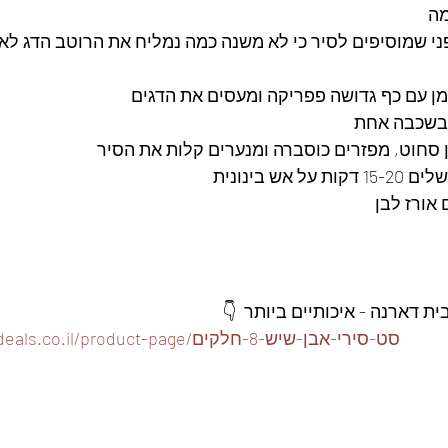
מה
י שמוסיפים לסיר כי לא משנה כמה נמליח את הרוטב הדג לא י
ן עם כף גדושה פפריקה ומעסים את הדגים
 בשכבה אחת
ן סחוט, מפזרים כוסברה ומנערים קלות את הסיר
אש בינונית
אורז לבן
 דארנה - איכותיים ביותר  👇
https://www.foodeals.co.il/product-page/סט-סירי-אבן-שיש-8-חלקים