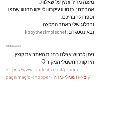
מענה מהיר וזמין על שאלות.
אהבתם ? כנסוווו עיקבווו ליייקוו תהנווו שתפו 
וספרו לחבריכם. 
ובבלוג שלי באתר המלצה. 
ובאינסטגרם. kobythesimplechef
********
ניתן לרכוש אצלנו בחנות האתר את קוצץ 
הירקות החשמלי המקורי👇
https://www.foodeals.co.il/product-
page/magic-chopper-קוצץ-חשמלי-מהיר