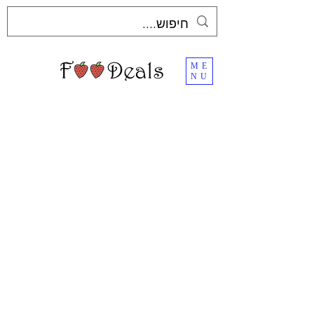
ME
NU