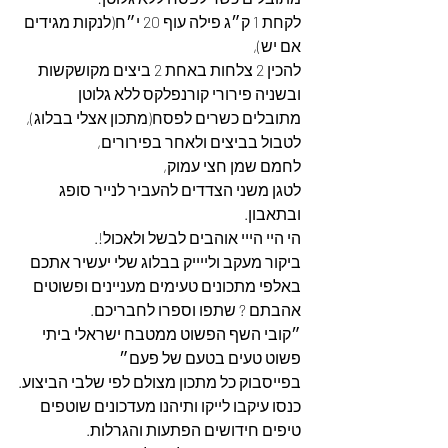
לקחת 1 ק״ג פילה עוף 20 י״ח(לנקות מגידים 
אם יש),
להכין 2 צלחות באחת 2 ביצים מקושקשות 
ובשניה פירורי קורנפלקס ללא גלוטן 
מתובלים כשרים לפסח(מתכון אצלי בבלוג),
לטבול בביצים ולאחר בפירורים,
לחמם שמן חצי עמוק,
לטגן משני הצדדים להעביר לנייר סופג 
ובתאבון.
הי היי הייי אוהבים לבשל ולאכול!.
ביקור מעקב ולייייק בבלוג שלי יעשיר אתכם 
באלפי מתכונים טעימים מעניינים ופשוטים 
אהבתם ? שתפו וספרו לחבריכם.
״קובי השף הפשוט ממטבח ישראלי ביתי 
פשוט טעים בטעם של פעם״
בפייסבוק כל מתכון מצולם לפי שלבי הביצוע.
כנסו עיקבו לייקו ותיהנו מעדכונים שוטפים 
טיפים חידושים הפתעות והגרלות.