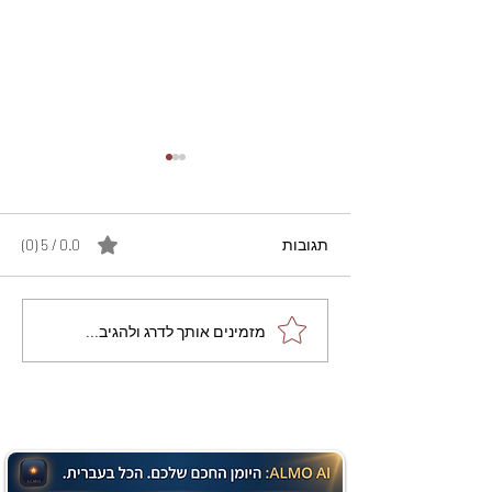
תגובות
0.0 / 5 ‏(0)
מתכון מנצח עוגת מייפל
מזמינים אותך לדרג ולהגיב...
שוקולד בחושה וקלה - זיוה
כהן