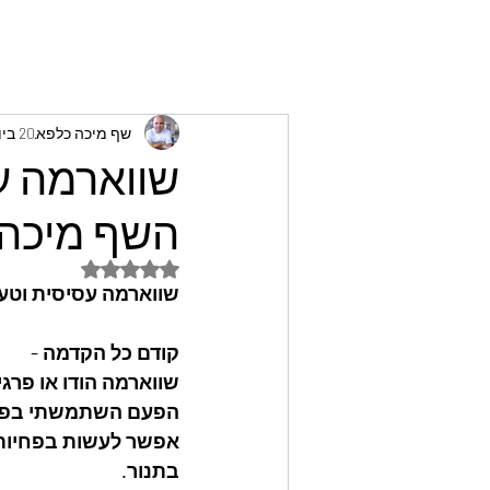
שף מיכה כלפא
20 ביוני 2024
שווארמה ע
השף מיכה 
דירוג של NaN מתוך 5 כוכבים
שווארמה עסיסית וטע
קודם כל הקדמה -
שווארמה הודו או פרגי
הפעם השתמשתי בפרגי
אפשר לעשות בפחיות ק
בתנור.