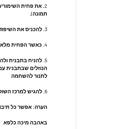
2. את פחית השימורי
תמונה).
3. להכניס את השיפוד לפחית ולהשחיל דרך השיפוד את השווארמה עד לתחתית ולסדר בשכבות.
4. כאשר הפחית מלאה משחילים מעל את שומן הכבש ( ראה תמונה) ואז את הבצל והעגבניה .
5. להניח בתבנית ול
הנוזלים שבתבנית עם 
לתנור להשחמה
6. להגיש למרכז השולחן ושם לפרוס מול האורחים.
הערה: אפשר כל תיבו
באהבה מיכה כלפא