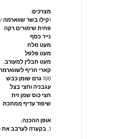
מצרכים:
1קילו בשר שווארמה / פרגיות
פחית שימורים רקה
נייר כסף
מעט מלח
מעט פלפל
מעט תבלין למעורב.
קארי חריף לשווארמה ב
100 גרם שומן כבש
עגבניה וחצי בצל
חצי כוס שמן זית
שיפוד עדיף ממתכת
אופן ההכנה:
1. בקערה לערבב את הבשר השווארמה עם מלח, פלפל , תבלין למעורב, והקארי. ושמן הזית.