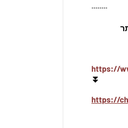
********
ם ביותר 
https://w
⏬
https://