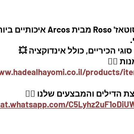
מארז 3 סירי סוטאז' Roso מבית Arcos איכותיי
וגי הכיריים, כולל אינדוקציה 💥
ת 👇🏼
ww.hadealhayomi.co.il/products/it
 הדילים והמבצעים שלנו 👇🏽
chat.whatsapp.com/C5Lyhz2uF1oDi