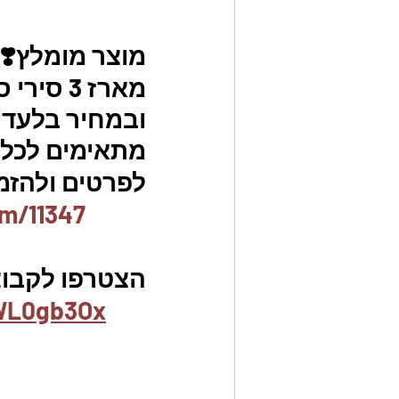
מוצר מומלץ❣️
ובמחיר בלעדי.
מתאימים לכל ס
לפרטים ולהזמנו
em/11347
הצטרפו לקבוצת
UWL0gb3Ox