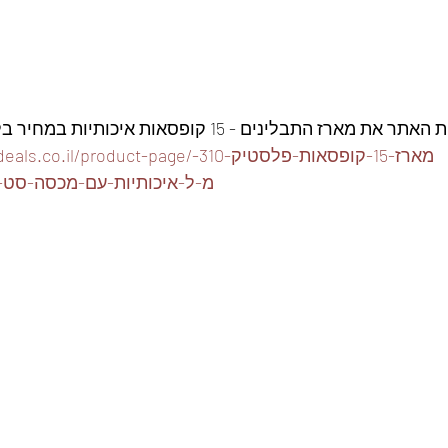
ז התבלינים - 15 קופסאות איכותיות במחיר בלעדי👇
https://www.foodeals.co.il/product-page/מ
מ-ל-איכותיות-עם-מכסה-סט-