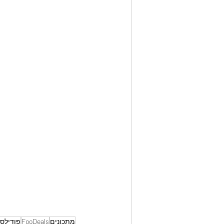
מתכונים
FooDeals
פודילס