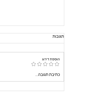
תגובות
הוספת דירוג
עוגת שוקולד קלה וממכרת
כתיבת תגובה...
שאופים במיקרוגל - אמונה
בוארון