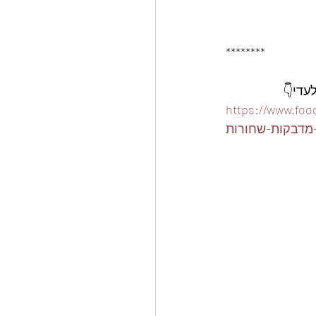
********
ארז-15-קופסאות-פלסטיק-310-
מדבקות-שחורות